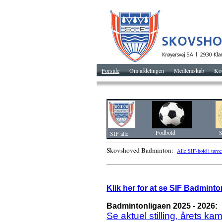
Forside
Om afdelingen
Medlemskab
Ko
Fodbold
S
SIF alle
Skovshoved Badminton:
Alle SIF-hold i turne
Klik her for at se SIF Badmin
Badmintonligaen 2025 - 2026:
Se aktuel stilling, årets ka