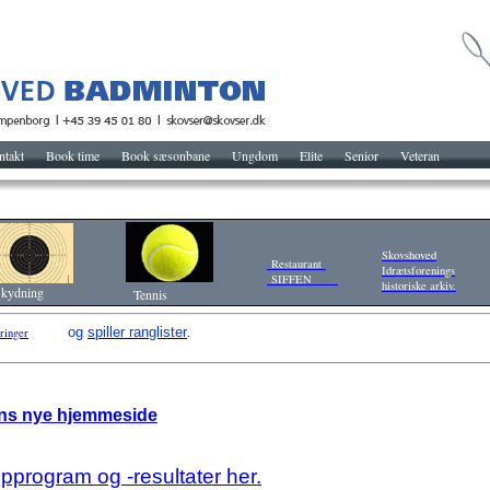
ntakt
Book time
Book sæsonbane
Ungdom
Elite
Senior
Veteran
Skovshoved
Restaurant
Idrætsforenings
SIFFEN
historiske arkiv.
kydning
Tennis
og
spiller ranglister
ringer
.
tons nye hjemmeside
mpprogram og -resultater her.