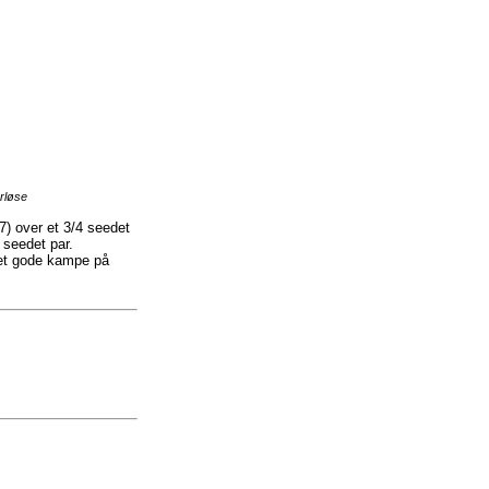
rløse
) over et 3/4 seedet
 seedet par.
let gode kampe på