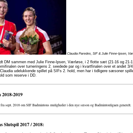
Claudia Paredes, SIF & Julie Finne-Ipsen, Væ
ndt DM sammen med Julie Finne-Ipsen, Værløse, i 2 flotte sæt (21-16 og 21-17
semifinalen over turneringens 2. seedede par og i kvartfinalen over et andet 3/4
laudia udelukkende spillet på SIFs 2. hold, men har i tidligere sæsoner spil
ld som reserve i DD.
n 2018-2019
fra sept. 2018 om SIF Badmintons muligheder i den nye sæson og Badmintonligaen generelt.
 Slutspil 2017 / 2018: