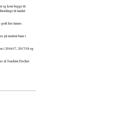
et og kom begge til
lændinge til landet
godt fire timers
s på neutral bane i
igen i 2016/17, 2017/18 og
es af Joachim Fischer.