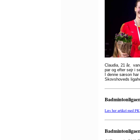
Claudia, 21 år, va
par og efter sejr i 
I denne sæson har C
Skovshoveds ligaho
Badmintonligae
Læs her artikel med PK
Badmintonligaens