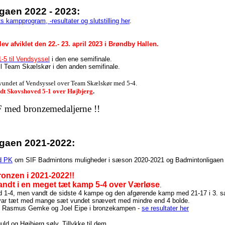
gaen 2022 - 2023:
s kampprogram, -resultater og slutstilling her
.
lev afviklet den 22.- 23. april 2023 i Brøndby Hallen.
-5 til Vendsyssel
i den ene semifinale.
til Team Skælskør i den anden semifinale.
undet af Vendsyssel over Team Skælskør med 5-4.
t Skovshoved 5-1 over Højbjerg
.
IF med bronzemedaljerne !!
gaen 2021-2022:
d PK
om SIF Badmintons muligheder i sæson 2020-2021 og Badmintonligaen 
ronzen i 2021-2022!!
ndt i en meget tæt kamp 5-4 over Værløse
.
ud 1-4, men vandt de sidste 4 kampe og den afgørende kamp med 21-17 i 3. sæt
var tæt med mange sæt vundet snævert med mindre end 4 bolde.
 Rasmus Gemke og Joel Eipe i bronzekampen -
se resultater her
ld og Højbjerg sølv. Tillykke til dem.