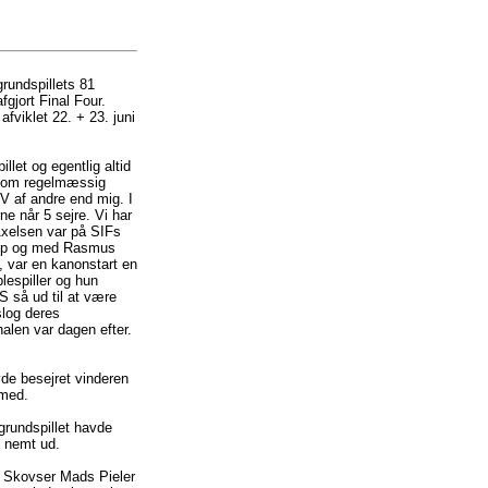
rundspillets 81
fgjort Final Four.
fviklet 22. + 23. juni
let og egentlig altid
 som regelmæssig
TV af andre end mig. I
ne når 5 sejre. Vi har
Axelsen var på SIFs
e op og med Rasmus
, var en kanonstart en
lespiller og hun
S så ud til at være
slog deres
alen var dagen efter.
de besejret vinderen
 med.
grundspillet havde
e nemt ud.
e Skovser Mads Pieler