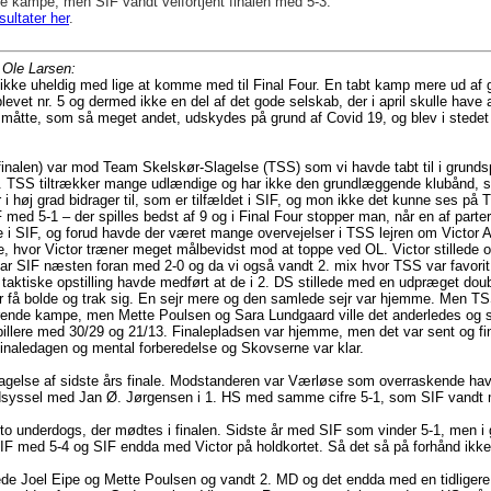
e kampe, men SIF vandt velfortjent finalen med 5-3.
ultater her
.
f Ole Larsen:
kke uheldig med lige at komme med til Final Four. En tabt kamp mere ud af g
evet nr. 5 og dermed ikke en del af det gode selskab, der i april skulle have a
måtte, som så meget andet, udskydes på grund af Covid 19, og blev i stedet a
nalen) var mod Team Skelskør-Slagelse (TSS) som vi havde tabt til i grundspil
. TSS tiltrækker mange udlændige og har ikke den grundlæggende klubånd,
 høj grad bidrager til, som er tilfældet i SIF, og mon ikke det kunne ses på 
 med 5-1 – der spilles bedst af 9 og i Final Four stopper man, når en af parter
 i SIF, og forud havde der været mange overvejelser i TSS lejren om Victor 
ode, hvor Victor træner meget målbevidst mod at toppe ved OL. Victor stilled
ar SIF næsten foran med 2-0 og da vi også vandt 2. mix hvor TSS var favorit
aktiske opstilling havde medført at de i 2. DS stillede med en udpræget doub
r få bolde og trak sig. En sejr mere og den samlede sejr var hjemme. Men TS
terende kampe, men Mette Poulsen og Sara Lundgaard ville det anderledes og 
llere med 30/29 og 21/13. Finalepladsen var hjemme, men det var sent og fin
 finaledagen og mental forberedelse og Skovserne var klar.
tagelse af sidste års finale. Modstanderen var Værløse som overraskende hav
ndsyssel med Jan Ø. Jørgensen i 1. HS med samme cifre 5-1, som SIF vandt
to underdogs, der mødtes i finalen. Sidste år med SIF som vinder 5-1, men i 
IF med 5-4 og SIF endda med Victor på holdkortet. Så det så på forhånd ikk
de Joel Eipe og Mette Poulsen og vandt 2. MD og det endda med en tidliger