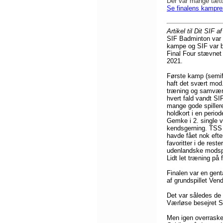
Der var mange tætt
Se finalens kampres
Artikel til Dit SIF a
SIF Badminton var i
kampe og SIF var bl
Final Four stævnet 
2021.
Første kamp (semifi
haft det svært mod
træning og samvær i
hvert fald vandt SIF
mange gode spillere
holdkort i en peri
Gemke i 2. single v
kendsgerning. TSS t
havde fået nok efte
favoritter i de res
udenlandske modspi
Lidt let træning på
Finalen var en gen
af grundspillet Ve
Det var således de 
Værløse besejret S
Men igen overraske