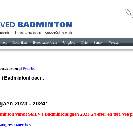
ntakt
Book time
Book sæsonbane
Ungdom
Elite
Senior
Veteran
ærende sæson på
Forsiden
.
er i Badmintonligaen
.
gaen 2023 - 2024:
inton vandt SØLV i Badmintonligaen 2023-24 efter en tæt, velspil
kampresultater her
.