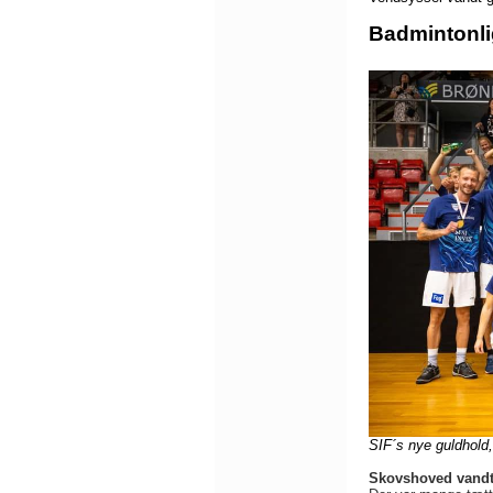
Badmintonli
SIF´s nye guldhol
Skovshoved vandt