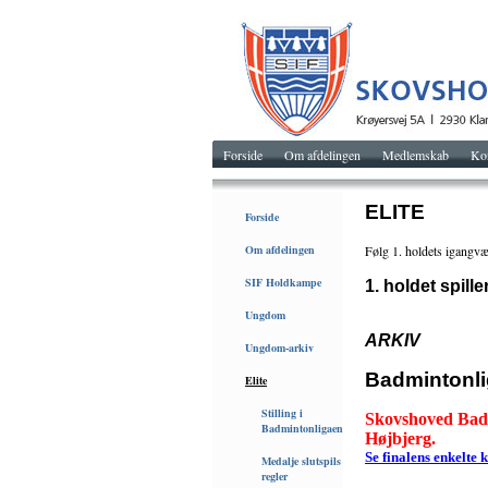
Forside
Om afdelingen
Medlemskab
Ko
ELITE
Forside
Om afdelingen
Følg 1. holdets igangv
SIF Holdkampe
1. holdet spill
Ungdom
ARKIV
Ungdom-arkiv
Badmintonli
Elite
Stilling i
Skovshoved Badm
Badmintonligaen
Højbjerg.
Se finalens enkelte 
Medalje slutspils
regler