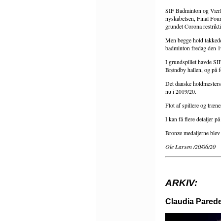
SIF Badminton og Værløs
nyskabelsen, Final Four 
grundet Corona restrikt
Men begge hold takkede 
badminton fredag den 19
I grundspillet havde SI
Brøndby hallen, og på f
Det danske holdmesterska
nu i 2019/20.
Flot af spillere og træ
I kan få flere detaljer
Bronze medaljerne blev 
Ole Larsen /20/06/20
ARKIV:
Claudia Parede