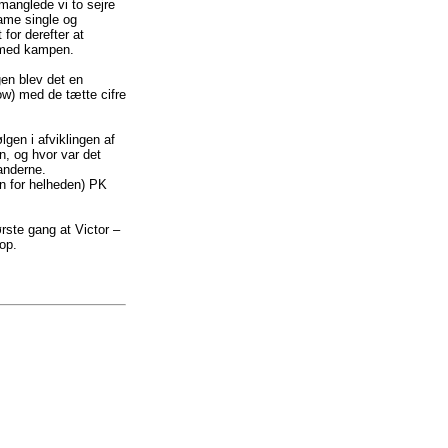
manglede vi to sejre
dame single og
for derefter at
ermed kampen.
gen blev det en
ow) med de tætte cifre
lgen i afviklingen af
, og hvor var det
anderne.
vn for helheden) PK
ørste gang at Victor –
op.