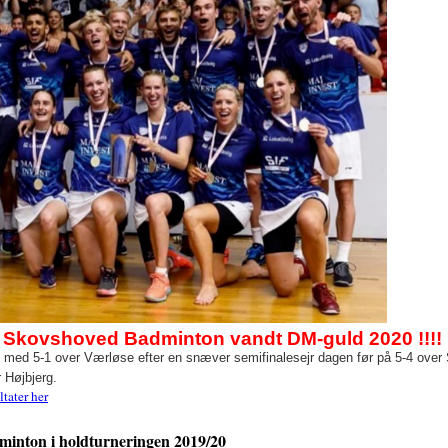
 Skovshoved Badminton vandt DM-guld 2020 !!!!
t med 5-1 over Værløse efter en snæver semifinalesejr dagen før på 5-4 over
 Højbjerg.
tater her
minton i holdturneringen 2019/20