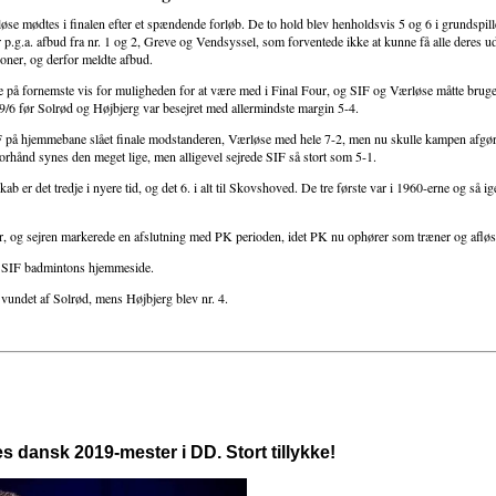
e mødtes i finalen efter et spændende forløb. De to hold blev henholdsvis 5 og 6 i grundspill
p.g.a. afbud fra nr. 1 og 2, Greve og Vendsyssel, som forventede ikke at kunne få alle deres ud
ioner, og derfor meldte afbud.
på fornemste vis for muligheden for at være med i Final Four, og SIF og Værløse måtte bruge 
/6 før Solrød og Højbjerg var besejret med allermindste margin 5-4.
F på hjemmebane slået finale modstanderen, Værløse med hele 7-2, men nu skulle kampen afgøre
orhånd synes den meget lige, men alligevel sejrede SIF så stort som 5-1.
b er det tredje i nyere tid, og det 6. i alt til Skovshoved. De tre første var i 1960-erne og så 
ner, og sejren markerede en afslutning med PK perioden, idet PK nu ophører som træner og afløs
 på SIF badmintons hjemmeside.
vundet af Solrød, mens Højbjerg blev nr. 4.
s dansk 2019-mester i DD. Stort tillykke!