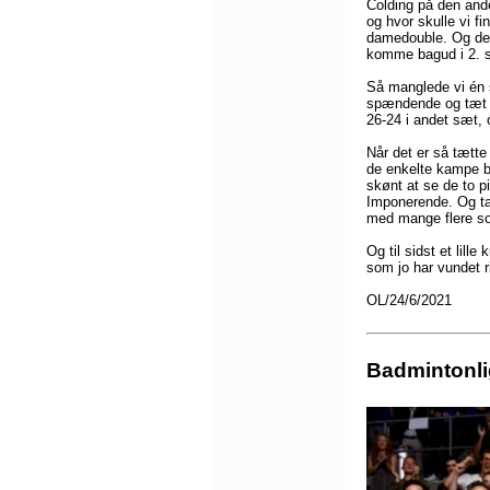
Colding på den ande
og hvor skulle vi f
damedouble. Og de d
komme bagud i 2. s
Så manglede vi én s
spændende og tæt ka
26-24 i andet sæt, 
Når det er så tætte
de enkelte kampe b
skønt at se de to 
Imponerende. Og tak
med mange flere so
Og til sidst et lil
som jo har vundet r
OL/24/6/2021
Badmintonli