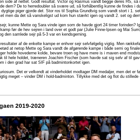
n side af nettet. Godt resultat. Victor og Rasmus vandt begge deres HS, så 
inde dem? De to herredoubler så svære ud, så forhåbentlig kunne de findes i 
ygtige piger gjorde det. Stor ros til Sophia Grundtvig som vandt stort i 1. set 
et men da det så vanskeligst ud kom hun stærkt igen og vandt 2. set og d
ejr, kunne Mette og Sara vinde igen som de havde gjort 24 timer forinden? I
mp før de hev sejren i land over et godt par (Julie Finne-Ipsen og Mai Surr
og den samlede sejr på 5-3 var en kendsgerning.
 resultater af de enkelte kampe er enhver sejr selvfølgelig vigtig. Men rækkefø
etød at netop Mette og Sara vandt de afgørende kampe i både semi og finalen
piger holde hovederne kolde, bevare troen og have mere is i maven end modst
 til hele holdet, træneren Joachim Fischer (som havde sat sig selv af til ga
m i den grad har sat SIF på badmintonkortet igen.
le kuriosum. Det er velkendt at vinderholdet modtager DM medaljer, men det er f
igtig meget – vinder DM i hold-badminton. Tillykke med det og flot du stillede 
gaen 2019-2020