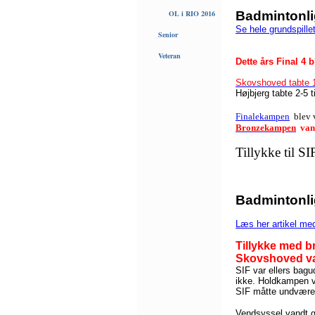
OL i RIO 2016
Badmintonli
Se hele grundspillet
Senior
Veteran
Dette års Final 4
b
Skovshoved tabte 1
Højbjerg tabte 2-5 
Finalekampen
blev v
Bronzekampen
vand
Tillykke til S
Badmintonli
Læs her artikel me
Tillykke med b
Skovshoved va
SIF var ellers bag
ikke. Holdkampen 
SIF måtte undvære
Vendsyssel vandt gu