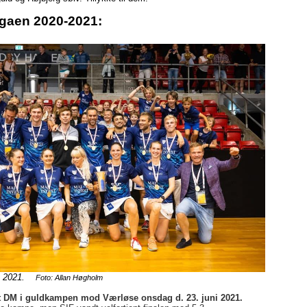
gaen 2020-2021:
d, 2021.
Foto: Allan Høgholm
 DM i guldkampen mod Værløse onsdag d. 23. juni 2021.